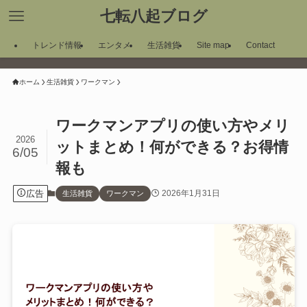
七転八起ブログ
トレンド情報
エンタメ
生活雑貨
Site map
Contact
ホーム
生活雑貨
ワークマン
ワークマンアプリの使い方やメリ
2026
ットまとめ！何ができる？お得情
6/05
報も
広告
2026年1月31日
生活雑貨
ワークマン