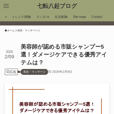
七転八起ブログ
トレンド情報
エンタメ
生活雑貨
Site map
Contact
ホーム
美容・マッサージ
美容師が認める市販シャンプー5
2026
選！ダメージケアできる優秀アイ
2/09
テムは？
広告
2026年2月9日
美容・マッサージ