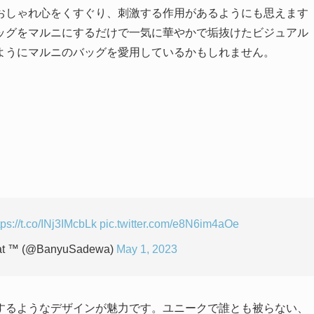
おしゃれ心をくすぐり、刺激する作用があるようにも思えます
ッグをマルニにするだけで一気に華やかで垢抜けたビジュアル
ようにマルニのバッグを愛用しているかもしれません。
tps://t.co/INj3IMcbLk
pic.twitter.com/e8N6im4aOe
at ™ (@BanyuSadewa)
May 1, 2023
するようなデザインが魅力です。ユニークで誰とも被らない、