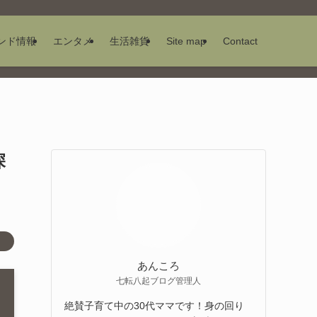
ンド情報
エンタメ
生活雑貨
Site map
Contact
深
あんころ
七転八起ブログ管理人
絶賛子育て中の30代ママです！身の回り