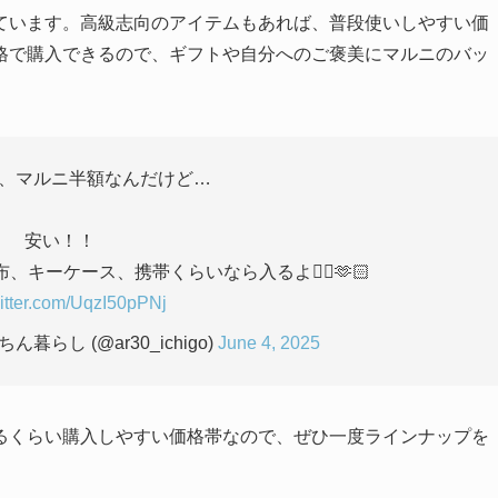
ています。高級志向のアイテムもあれば、普段使いしやすい価
格で購入できるので、ギフトや自分へのご褒美にマルニのバッ
、マルニ半額なんだけど…
安い！！
キーケース、携帯くらいなら入るよ🙂‍↕️🫶🏻
witter.com/UqzI50pPNj
暮らし (@ar30_ichigo)
June 4, 2025
るくらい購入しやすい価格帯なので、ぜひ一度ラインナップを