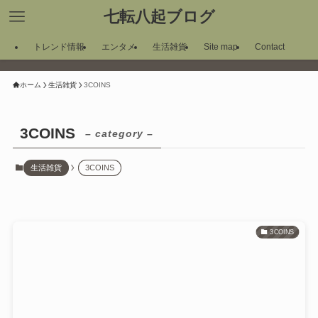
七転八起ブログ
トレンド情報
エンタメ
生活雑貨
Site map
Contact
ホーム
生活雑貨
3COINS
3COINS
– category –
生活雑貨
3COINS
3COINS