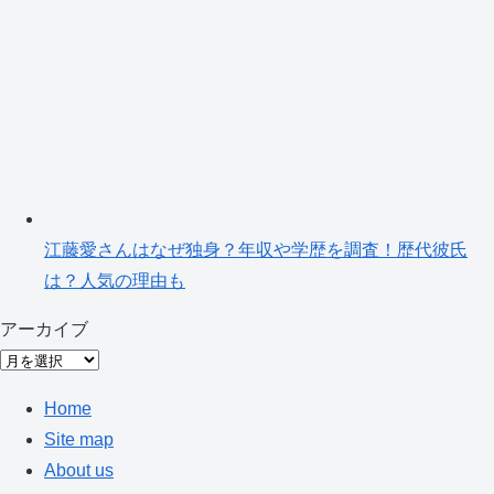
江藤愛さんはなぜ独身？年収や学歴を調査！歴代彼氏
は？人気の理由も
アーカイブ
ア
ー
Home
カ
Site map
イ
About us
ブ