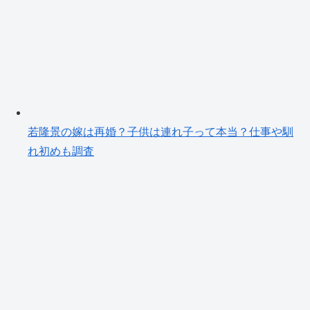
若隆景の嫁は再婚？子供は連れ子って本当？仕事や馴
れ初めも調査