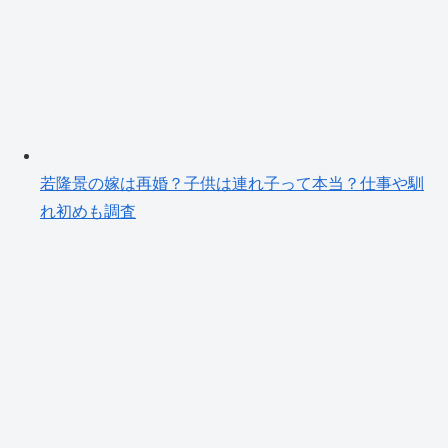
若隆景の嫁は再婚？子供は連れ子って本当？仕事や馴
れ初めも調査