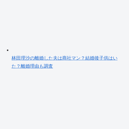
林田理沙の離婚した夫は商社マン？結婚後子供はい
た？離婚理由も調査