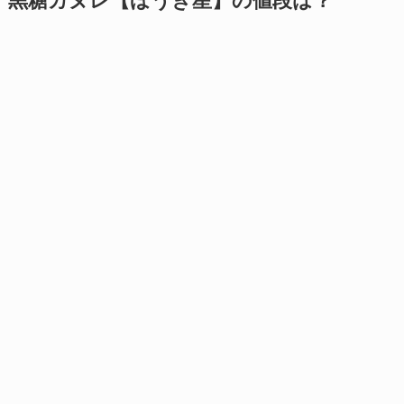
黒糖カヌレ【ほうき星】の値段は？