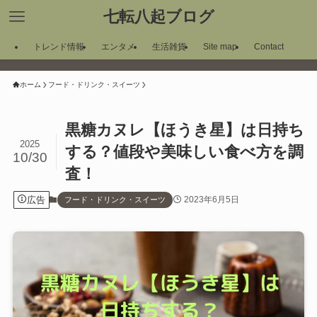
七転八起ブログ
トレンド情報
エンタメ
生活雑貨
Site map
Contact
ホーム
フード・ドリンク・スイーツ
黒糖カヌレ【ほうき星】は日持ち
2025
する？値段や美味しい食べ方を調
10/30
査！
広告
2023年6月5日
フード・ドリンク・スイーツ