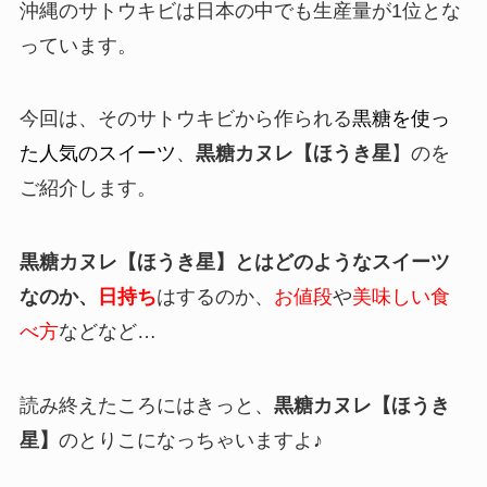
沖縄のサトウキビは日本の中でも生産量が1位とな
っています。
今回は、そのサトウキビから作られる
黒糖を使っ
た人気のスイーツ
、
黒糖カヌレ【ほうき星
】のを
ご紹介します。
黒糖カヌレ【ほうき星】
とはどのようなスイーツ
なのか、
日持ち
はするの
か、
お値段
や
美味しい食
べ方
などなど…
読み終えたころにはきっと、
黒糖カヌレ【ほうき
星】
のとりこになっちゃいますよ♪