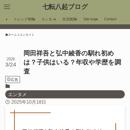
七転八起ブログ
トレンド情報
エンタメ
生活雑貨
Site map
Contact
ホーム
エンタメ
岡田祥吾と弘中綾香の馴れ初め
2026
は？子供はいる？年収や学歴を調
3/24
査
広告
エンタメ
2025年10月18日