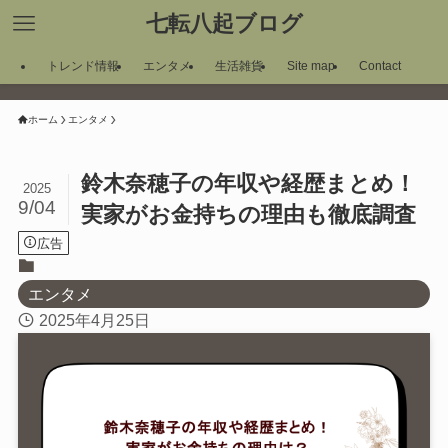
七転八起ブログ
トレンド情報
エンタメ
生活雑貨
Site map
Contact
ホーム
エンタメ
鈴木奈穂子の年収や経歴まとめ！
2025
9/04
実家がお金持ちの理由も徹底調査
広告
エンタメ
2025年4月25日