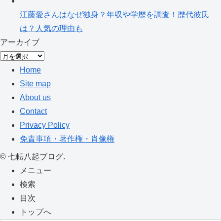
江藤愛さんはなぜ独身？年収や学歴を調査！歴代彼氏
は？人気の理由も
アーカイブ
ア
ー
Home
カ
Site map
イ
About us
ブ
Contact
Privacy Policy
免責事項・著作権・肖像権
©
七転八起ブログ.
メニュー
検索
目次
トップへ