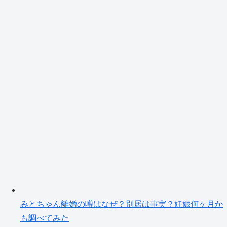
みとちゃん離婚の噂はなぜ？別居は事実？妊娠何ヶ月か
も調べてみた