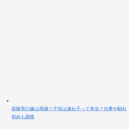
若隆景の嫁は再婚？子供は連れ子って本当？仕事や馴れ
初めも調査