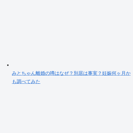
みとちゃん離婚の噂はなぜ？別居は事実？妊娠何ヶ月か
も調べてみた