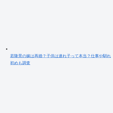
若隆景の嫁は再婚？子供は連れ子って本当？仕事や馴れ
初めも調査