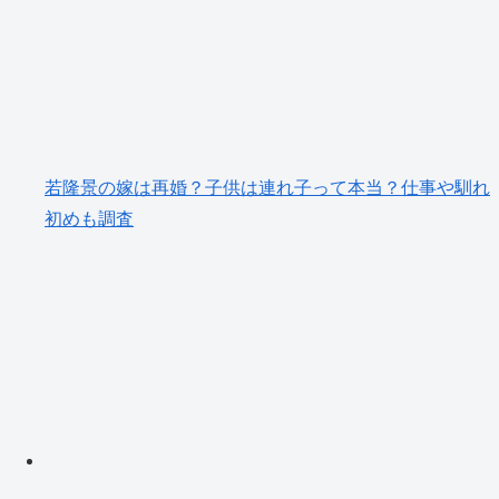
若隆景の嫁は再婚？子供は連れ子って本当？仕事や馴れ
初めも調査