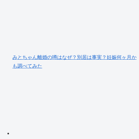
みとちゃん離婚の噂はなぜ？別居は事実？妊娠何ヶ月か
も調べてみた