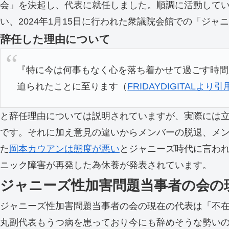
会」を決起し、代表に就任しました。順調に活動してい
い、2024年1月15日に行われた衆議院会館での「ジ
辞任した理由について
『特に今は何事もなく心を落ち着かせて過ごす時間
迫られたことに至ります（
FRIDAYDIGITALより引
と辞任理由については説明されていますが、実際には立
です。それに加え意見の違いからメンバーの脱退、メ
た
岡本カウアンは態度が悪い
とジャニーズ時代に言わ
ニック障害が再発した為休養が発表されています。
ジャニーズ性加害問題当事者の会の
ジャニーズ性加害問題当事者の会の現在の代表は「不
丸副代表もうつ病を患っており今にも辞めそうな勢い