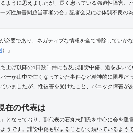
るように思えましたが、長く患っている強迫性障害、パ
ャニーズ性加害問題当事者の会」記者会見には体調不良の
が必要であり、ネガティブな情報を全て排除していか
用
）』
ち上げ以降の1日数千件にも及ぶ誹謗中傷、道を歩いて
ンバーが山中で亡くなっていた事件など精神的に限界だ
れていましたが、性被害を受けたこと、パニック障害が
現在の代表は
在」となっており、副代表の石丸志門氏を中心に会を運
のようです。誹謗中傷も収まることなく続いているよう