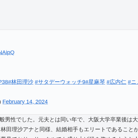
kNAipQ
gP38
#林田理沙
#サタデーウォッチ9
#星麻琴
#広内仁
#
)
February 14, 2024
、一般男性でした。元夫とは同い年で、大阪大学卒業後は
る林田理沙アナと同様、結婚相手もエリートであること