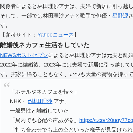
関係者によると林田理沙アナは、夫婦で新居に引っ越した
そして、一部では林田理沙アナと歌手で俳優・
星野源
す。
【参考サイト：
Yahooニュース
】
離婚後ネカフェ生活をしていた
NEWSポストセブン
によると林田理沙アナは元夫と離
2022年に結婚後、2023年には夫婦で新居に引っ越
す。実家に帰ることもなく、いつも大量の荷物を持っ
「ホテルやネカフェを転々」
NHK・
#林田理沙
アナ、
一般男性と離婚していた
「局内でも心配の声あがる」
https://t.co/r20uqy77c
「打ち合わせでも上の空といった様子が見受けられ