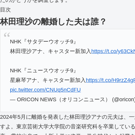
たのかどうかを調査します。
目次
林田理沙の離婚した夫は誰？
NHK『サタデーウオッチ9』
林田理沙アナ、キャスター新加入
https://t.co/y63C
NHK『ニュースウオッチ9』
星麻琴アナ、キャスター新加入
https://t.co/H9rzZ4
pic.twitter.com/CNUq5nCdFU
— ORICON NEWS（オリコンニュース） (@oricon
2024年5月に離婚を発表した林田理沙アナの元夫は
すよ。東京芸術大学大学院の音楽研究科を卒業してい