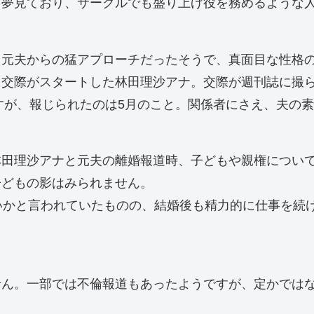
を夢見ており、サークルでも盛り上げ役を務めるような
。元夫からの猛アプローチだったそうで、真面目な性格
り交際がスタートした林田理沙アナ。交際が週刊誌に撮
ですが、報じられたのは5月のこと。関係者にさえ、夫の
林田理沙アナと元夫の離婚報道時、子どもや親権につい
子どもの影はみられません。
いかと言われていたものの、結婚後も精力的に仕事を続
せん。一部では不倫報道もあったようですが、定かでは