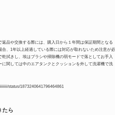
で返品や交換する際には、購入日から１年間は保証期間となる
場合、1年以上経過している際には対応が取れないため注意が
で乾拭きし、埃はブラシや掃除機の弱モードで落としてお手入
ーに関しては中のエアタンクとクッションを外して洗濯機で洗
jiiiiiiiii/status/1873240641796464861
きたら