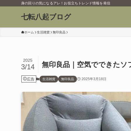
身の回りの気になるアレ！お役立ちトレンド情報を発信
七転八起ブログ
ホーム
生活雑貨
無印良品
2025
無印良品｜空気でできたソ
3/14
広告
2025年3月18日
生活雑貨
無印良品