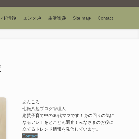
ンド情報
エンタメ
生活雑貨
Site map
Contact
査
あんころ
七転八起ブログ管理人
絶賛子育て中の30代ママです！身の回りの気に
なるアレ！をとことん調査！みなさまのお役に
立てるトレンド情報を発信しています。
Contact