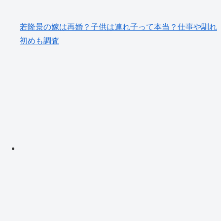
若隆景の嫁は再婚？子供は連れ子って本当？仕事や馴れ
初めも調査