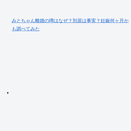
みとちゃん離婚の噂はなぜ？別居は事実？妊娠何ヶ月か
も調べてみた