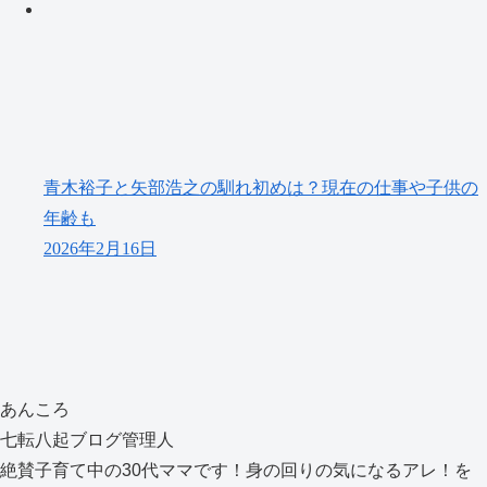
青木裕子と矢部浩之の馴れ初めは？現在の仕事や子供の
年齢も
2026年2月16日
あんころ
七転八起ブログ管理人
絶賛子育て中の30代ママです！身の回りの気になるアレ！を