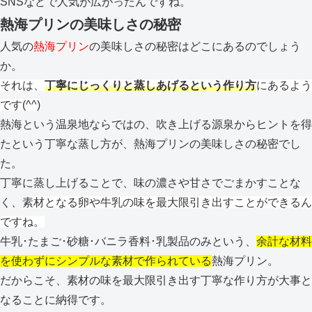
SNSなどで人気が広がったんですね。
熱海プリンの美味しさの秘密
人気の
熱海プリン
の美味しさの秘密はどこにあるのでしょう
か。
それは、
丁寧にじっくりと蒸しあげるという作り方
にあるよう
です(^^)
熱海という温泉地ならではの、吹き上げる源泉からヒントを得
たという丁寧な蒸し方が、熱海プリンの美味しさの秘密でし
た。
丁寧に蒸し上げることで、味の濃さや甘さでごまかすことな
く、
素材となる卵や牛乳の味を最大限引き出すことができるん
ですね。
牛乳･たまご･砂糖･バニラ香料･乳製品のみという、
余計な材料
を使わずにシンプルな素材で作られている
熱海プリン。
だからこそ、素材の味を最大限引き出す丁寧な作り方が大事と
なることに納得です。