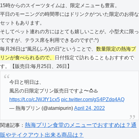
15時からのスイーツタイムは、限定メニューも豊富。
平日のモーニングの時間帯にはドリンクがついた限定のお得な
セットもあります。
そしてペット連れの方にはとても嬉しいことが。小型犬に限っ
てですが、テラス席を利用できるのです(^.^)
毎月26日は“風呂(ふろ)の日”ということで、
数量限定の熱海プ
リンが食べられるので、
日付指定で訪れることもおすすめで
す。
【販売日:毎月25日、26日】
今日と明日は、
風呂の日限定プリン販売日ですよ〜🍮♨️
https://t.co/cJWJfY1cx5
pic.twitter.com/gS4PZdq4AQ
— 熱海プリン (@atamipurin)
April 24, 2022
熱海プリン食堂のメニューでおすすめは？通
関連記事：
販やテイクアウト出来る商品は？