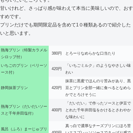
甘いけれど、さっぱり感が味わえて本当に美味しいので、おす
すめです。
プリンだけでも期間限定品を含めて1０種類あるので紹介した
いと思います。
熱海プリン（特製カラメル
380円
とろーりなめらかな口当たり
シロップ付）
いちごのプリン（ベリーソ
「いちごミルク」のようなやさしい味
420円
ース付）
わい
抹茶に黒蜜でほんのり苦みがあり、黒
静岡抹茶プリン
420円
豆とプリン全部一緒に食べるとなめら
かでとろけそうに
「だいだい」で作ったソースと伊豆で
熱海プリン（だいだいソー
400円
とれた千年井田塩をかけるとさわやか
スと千年井田塩付）
な味わいに
真っ白で濃厚なチーズプリンにほろ苦
風呂（ふろ）まーじゅプリ
400円
いエスプレッソソースでさっぱり感で