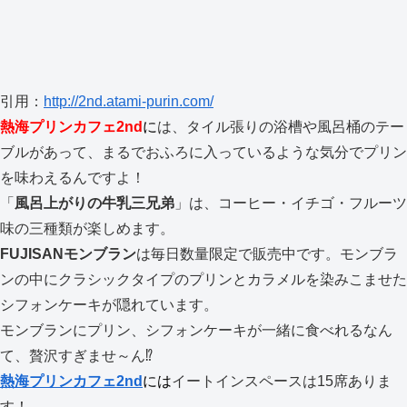
引用：
http://2nd.atami-purin.com/
熱海プリンカフェ2nd
に
は、タイル張りの浴槽や風呂桶のテー
ブルがあって、まるでおふろに入っているような気分でプリン
を味わえるんですよ！
「
風呂上がりの牛乳三兄弟
」は、コーヒー・イチゴ・フルーツ
味の三種類が楽しめます。
FUJISANモンブラン
は毎日数量限定で販売中です。モンブラ
ンの中にクラシックタイプのプリンとカラメルを染みこませた
シフォンケーキが隠れています。
モンブランにプリン、シフォンケーキが一緒に食べれるなん
て、贅沢すぎませ～ん⁉
熱海プリンカフェ2nd
には
イートインスペースは15席ありま
す！