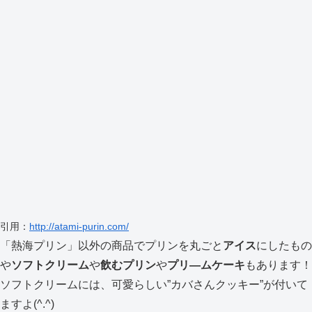
引用：
http://atami-purin.com/
「熱海プリン」以外の商品でプリンを丸ごと
アイス
にしたもの
や
ソフトクリーム
や
飲むプリン
や
プリ―ムケーキ
もあります！
ソフトクリームには、可愛らしい”カバさんクッキー”が付いて
ますよ(^.^)