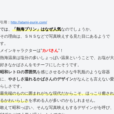
引用：
http://atami-purin.com/
では、
「熱海プリン」はなぜ人気
なのでしょうか。
その理由は、ＳＮＳなどで写真映えする見た目にあるようで
す。
メインキャラクターは”
カバさん
”！
熱海温泉は塩分の多いしょっぱい温泉ということで、お塩が大
好きなかばさんをモチーフにしたそうです。
昭和レトロの雰囲気
を感じさせる小さな牛乳瓶のような容器
に、
やさしさ溢れるかばさんのデザイン
がなんとも言えない愛
らしさです。
最先端のものに囲まれがちな現代だからこそ、ほっこり癒され
るかわいらしさ
を求める人が多いのかもしれません。
敢えて昭和っぽい、そんな写真映えもするデザインがを呼び、