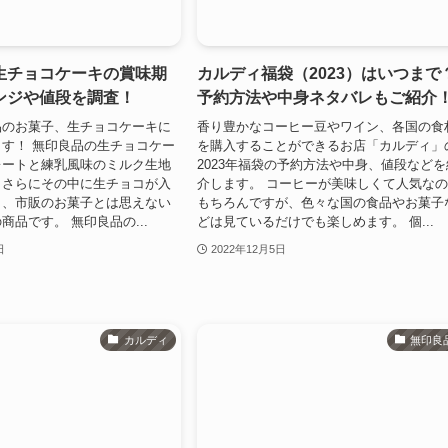
生チョコケーキの賞味期
カルディ福袋（2023）はいつまで
ンジや値段を調査！
予約方法や中身ネタバレもご紹介
品のお菓子、生チョコケーキに
香り豊かなコーヒー豆やワイン、各国の食
す！ 無印良品の生チョコケー
を購入することができるお店「カルディ」
レートと練乳風味のミルク生地
2023年福袋の予約方法や中身、値段などを
、さらにその中に生チョコが入
介します。 コーヒーが美味しくて人気な
う、市販のお菓子とは思えない
もちろんですが、色々な国の食品やお菓子
商品です。 無印良品の...
どは見ているだけでも楽しめます。 個...
日
2022年12月5日
カルディ
無印良