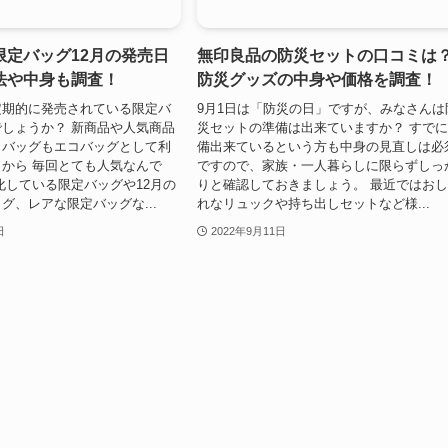
限定バッグ12月の発売日
無印良品の防災セットの口コミは
法や中身も調査！
防災グッズの中身や価格を調査！
定期的に発売されている限定バ
9月1日は「防災の日」ですが、みなさんは
しょうか？ 新商品や人気商品
災セットの準備は出来ていますか？ すで
、バッグもエコバッグとして利
備出来ているという方も中身の見直しは必
から 毎回とても人気なんで
ですので、家族・一人暮らしに限らずしっ
化している限定バッグや12月の
りと確認しておきましょう。 最近ではお
グ、レアな限定バッグな...
れなリュックや持ち出しセットなど様...
日
2022年9月11日