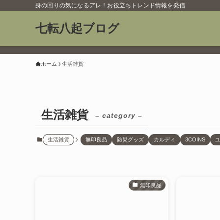
身の回りの気になるアレ！お役立ちトレンド情報を発信
七転八起ブログ
ホーム
生活雑貨
生活雑貨
– category –
生活雑貨
無印良品
防災グッズ
カルディ
3COINS
無印良品