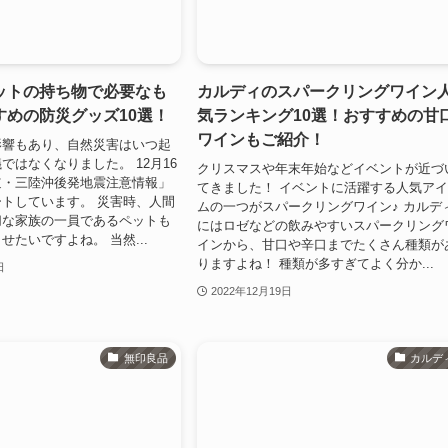
ットの持ち物で必要なも
カルディのスパークリングワイン
すめの防災グッズ10選！
気ランキング10選！おすすめの甘
ワインもご紹介！
影響もあり、自然災害はいつ起
ではなくなりました。 12月16
クリスマスや年末年始などイベントが近づ
道・三陸沖後発地震注意情報」
てきました！ イベントに活躍する人気ア
トしています。 災害時、人間
ムの一つがスパークリングワイン♪ カルデ
切な家族の一員であるペットも
にはロゼなどの飲みやすいスパークリング
せたいですよね。 当然...
インから、甘口や辛口までたくさん種類が
りますよね！ 種類が多すぎてよく分か...
日
2022年12月19日
無印良品
カルデ