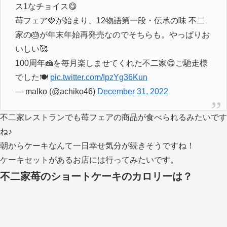
ス1なチョイス😋
苺フェア🍓が始まり、12物語第一段・伝承の味 不二
家の🎂が年末年始再発売なのでそちらも。やっぱりお
いしい🥰
100周年🍰を毎月楽しませてくれた不二家😋ご馳走様
でした🍽️
pic.twitter.com/IpzYg36Kun
— malko (@achiko46)
December 31, 2022
不二家レストランでも苺フェアの商品が食べられるみたいです
ね♪
朝からケーキなんて一日幸せ気分が続きそうですね！
ケーキセットがあるお店には行ってみたいです。
不二家苺のショートケーキのカロリーは？