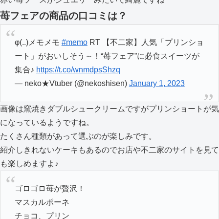
苺フェアの商品の口コミは？
φ(..)メモメモ
#memo
RT 【不二家】人気「プリンショ
ート」がおいしそう～！“苺フェア”に必食スイーツが
集合♪
https://t.co/wnmdpsShzq
— neko★Vtuber (@nekoshisen)
January 1, 2023
画像は窯焼きダブルシュークリームですがプリンショートが気
になっているようですね。
たくさん種類があって選ぶのが楽しみです。
紹介しきれないケーキもあるのでお店や不二家のサイトを見て
も楽しめますよ♪
ゴロゴロ苺が贅沢！
マスカルポーネ
チョコ、プリン