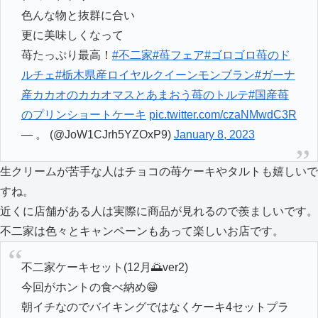
色んな物と抜群に合い
更に美味しくなって
苺たっぷり最高！
#不二家
#苺フェア
#ゴロゴロ苺のド
ルチェ
#栃木県産ロイヤルクイーンモンブラン
#ガーナ
産カカオのカカオマスとあまおう苺のトルテ
#国産苺
のプリンショートケーキ
pic.twitter.com/czaNMwdC3R
— 。 (@JoW1CJrh5YZOxP9)
January 8, 2023
生クリームが苦手な人はチョコの苺ケーキやタルトも嬉しいで
すね。
近くに店舗がある人は実際に商品が見れるので羨ましいです。
不二家は色々とキャンペーンもあって楽しいお店です。
不二家ケーキセット(12月🌅ver2)
今回がホントの食べ納め😁
朝イチなのでバイキングではなくケーキ4セットプラ