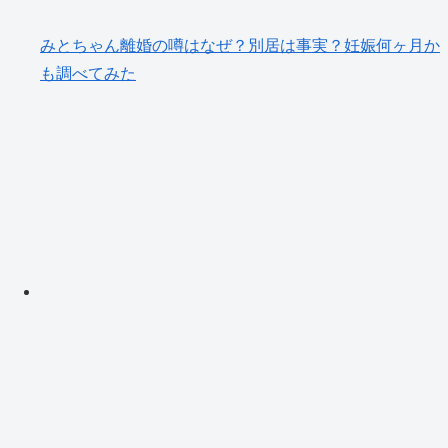
みとちゃん離婚の噂はなぜ？別居は事実？妊娠何ヶ月か
も調べてみた