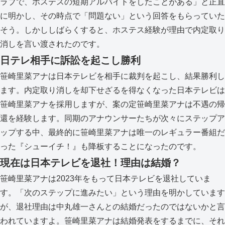
ラブで、ホステスの短期アルバイトをしたことがある」と正直
に明かし、その時点で「問題ない」という回答をもらっていた
そう。しかししばらくすると、ホステス経験が理由で内定取り
消しを言い渡されたのです。
日テレ相手に訴訟を起こし勝利
笹崎里菜アナは日本テレビを相手に裁判を起こし、結果勝利し
ます。内定取り消しを却下せざるを得なくなった日本テレビは
笹崎里菜アナを採用しますが、案の定笹崎里菜アナは不遇の帰
還を経験します。同期のアナウンサーたちが次々にステップア
ップする中、最終的に笹崎里菜アナは唯一のレギュラー番組だ
った『シューイチ！』も降板することになったのです。
現在は日本テレビを退社！理由は結婚？
笹崎里菜アナは2023年をもって日本テレビを退社していま
す。「次のステップに進みたい」という理由を明かしています
が、退社理由は中丸雄一さんとの結婚だったのではないかと言
われていますよ。笹崎里菜アナは結婚発表をするまでに、それ