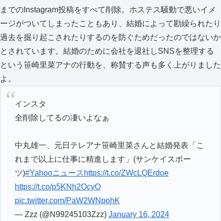
までのInstagram投稿をすべて削除。ホステス騒動で悪いイメ
ージがついてしまったこともあり、結婚によって勘繰られたり
過去を掘り起こされたりするのを防ぐためだったのではないか
とされています。結婚のために会社を退社しSNSを整理する
という笹崎里菜アナの行動を、称賛する声も多く上がりました
よ。
インスタ
全削除してるの凄いよなぁ
中丸雄一、元日テレアナ笹崎里菜さんと結婚発表「こ
れまで以上に仕事に精進します」(サンケイスポー
ツ)
#Yahooニュース
https://t.co/ZWcLQErdoe
https://t.co/p5KNh2OcyO
pic.twitter.com/PaW2WNpohK
— Zzz (@N99245103Zzz)
January 16, 2024