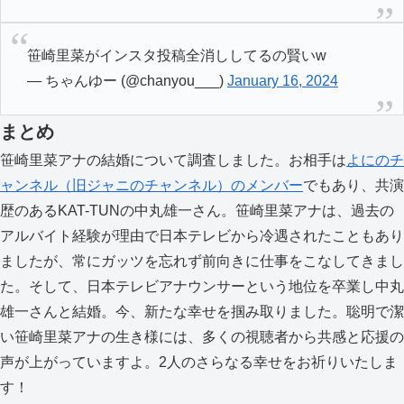
笹崎里菜がインスタ投稿全消ししてるの賢いw
— ちゃんゆー (@chanyou___)
January 16, 2024
まとめ
笹崎里菜アナの結婚について調査しました。お相手は
よにのチ
ャンネル（旧ジャニのチャンネル）のメンバー
でもあり、共演
歴のあるKAT-TUNの中丸雄一さん。笹崎里菜アナは、過去の
アルバイト経験が理由で日本テレビから冷遇されたこともあり
ましたが、常にガッツを忘れず前向きに仕事をこなしてきまし
た。そして、日本テレビアナウンサーという地位を卒業し中丸
雄一さんと結婚。今、新たな幸せを掴み取りました。聡明で潔
い笹崎里菜アナの生き様には、多くの視聴者から共感と応援の
声が上がっていますよ。2人のさらなる幸せをお祈りいたしま
す！