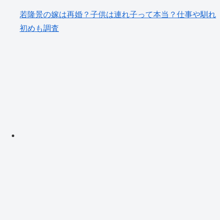
若隆景の嫁は再婚？子供は連れ子って本当？仕事や馴れ
初めも調査