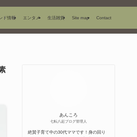
ンド情報
エンタメ
生活雑貨
Site map
Contact
素
あんころ
七転八起ブログ管理人
絶賛子育て中の30代ママです！身の回り