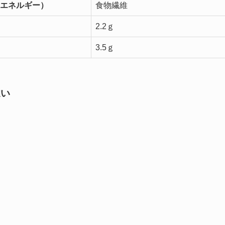
エネルギー）
食物繊維
2.2ｇ
3.5ｇ
違い