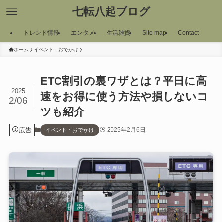
七転八起ブログ
トレンド情報
エンタメ
生活雑貨
Site map
Contact
ホーム
イベント・おでかけ
ETC割引の裏ワザとは？平日に高
2025
速をお得に使う方法や損しないコ
2/06
ツも紹介
広告
2025年2月6日
イベント・おでかけ