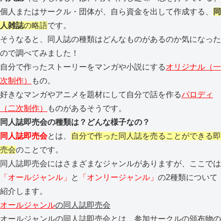
個人またはサークル・団体が、自ら資金を出して作成する、
同
人雑誌
の略語
です。
そうなると、同人誌の種類はどんなものがあるのか気になった
ので調べてみました！
自分で作ったストーリーをマンガや小説にする
オリジナル（一
次制作）
もの。
好きなマンガやアニメを題材にして自分で話を作る
パロディ
（二次制作）
ものがあるそうです。
同人誌即売会の種類は？どんな様子なの？
同人誌即売会
とは、
自分で作った同人誌を売ることができる即
売会
のことです。
同人誌即売会にはさまざまなジャンルがありますが、ここでは
「オールジャンル」
と
「オンリージャンル」
の2種類について
紹介します。
オールジャンル
の同人誌即売会
オールジャンルの同人誌即売会とは、参加サークルの頒布物の