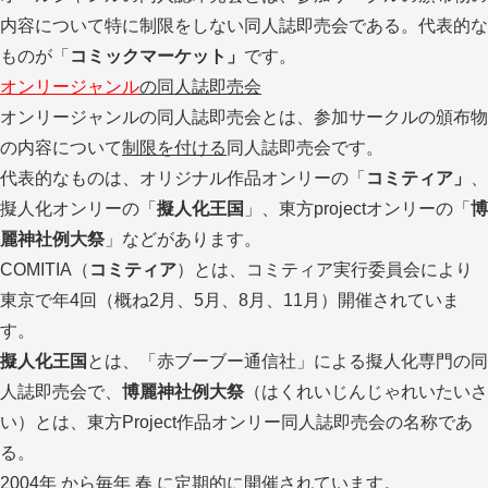
内容について特に制限をしない同人誌即売会である。代表的な
ものが「
コミックマーケット」
です。
オンリージャンル
の同人誌即売会
オンリージャンルの同人誌即売会とは、参加サークルの頒布物
の内容について
制限を付ける
同人誌即売会です。
代表的なものは、オリジナル作品オンリーの「
コミティア」
、
擬人化オンリーの「
擬人化王国
」、東方projectオンリーの「
博
麗神社例大祭
」などがあります。
COMITIA（
コミティア
）とは、コミティア実行委員会により
東京で年4回（概ね2月、5月、8月、11月）開催されていま
す。
擬人化王国
とは、「赤ブーブー通信社」による擬人化専門の同
人誌即売会で、
博麗神社例大祭
（はくれいじんじゃれいたいさ
い）とは、東方Project作品オンリー同人誌即売会の名称であ
る。
2004年 から毎年 春 に定期的に開催されています。