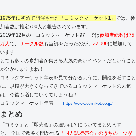
1975年に初めて開催された「コミックマーケット1」
では、参
加者数は推定700人と報告されています。
2019年12月の「コミックマーケット97」では
参加者総数は75
万人
で、
サークル数
も当初
32
だったのが、
32,000
に増加して
います。
とても多くの参加者が集まる人気の高いイベントだということ
が分かりますよね！
コミックマーケット年表を見て分かるように、開催を増すごと
に、規模が大きくなってきているコミックマーケットの人気
は、今後も増していくでしょうね！
コミックマーケット年表：
https://www.comiket.co.jp/
まとめ
「コミケ」と「即売会」の違いは？についてまとめます
と、 全国で数多く開かれる
「同人誌
即売会
」のうちの一つが