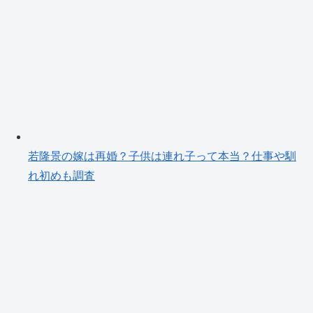
若隆景の嫁は再婚？子供は連れ子って本当？仕事や馴
れ初めも調査