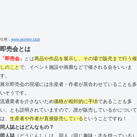
引用：
www.seimen.club
即売会とは
「即売会」
とは
商品や作品を展示し、その場で販売まで行う催
しのこと
で、イベント施設や画廊などで催される会をいいま
す。
展示即売会の現場には生産者・作者が居合わせていることも多
いそうです。
流通業者を介さないため
価格が相対的に手頃
であることも多
い。とも説明されていますので、誰が販売しているかについて
は、
生産者や作者が直接販売している
ということですね！
同人誌とはどんなもの？
同人誌
（どうじんし）は、同人（同じ趣味・志を持っている）