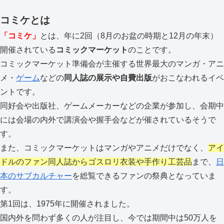
コミケとは
「コミケ」
とは、年に2回（8月のお盆の時期と12月の年末）
開催されている
コミックマーケット
のことです。
コミックマーケット準備会が主催する世界最大のマンガ・アニ
メ・
ゲーム
などの
同人誌の展示や自費出版
がおこなわれるイベ
ントです。
同好会や出版社、ゲームメーカーなどの企業が参加し、会期中
には会場の内外で講演会や握手会などが催されているそうで
す。
また、コミックマーケットはマンガやアニメだけでなく、
アイ
ドルのファン同人誌からゴスロリ衣装や手作り工芸品
まで、
日
本のサブカルチャー
を総覧できるファンの祭典となっていま
す。
第1回は、1975年に開催されました。
国内外を問わず多くの人が注目し、今では期間中は50万人を