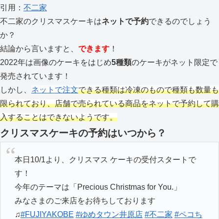
引用：
不二家
不二家のクリスマスケーキは
ネットで予約
できるのでしょう
か？
結論から言いますと、
できます
！
2022年は画像のケーキをはじめ
5種類
のケーキがネット限定で
発売されています！
しかし、
ネットで注文
できる種類は冷凍のもので種類も数量も
限られており、店舗で売られている商品をネットで予約して購
入することはできないようです。
クリスマスケーキの予約はいつから？
本日10/1より、クリスマス ケーキの受付スタートで
す！
今年のテーマは「Precious Christmas for You.」
みなさまのご来店をお待ちしております
♫
#FUJIYAKOBE
#ゆめタウン井原店
#不二家
#ペコち