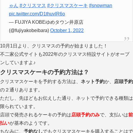
ゃん
#クリスマス
#クリスマスケーキ
#snowman
pic.twitter.com/D1thuvlR6o
— FUJIYA KOBEゆめタウン井原店
(@fujiyakobeibara)
October 1, 2022
10月1日より、クリスマスの予約が始まりました！
不二家公式サイトも2022年のクリスマス特設サイトがオープ
ンしていますよ♪
クリスマスケーキの予約方法は？
クリスマスケーキを予約する方法は、
ネット予約
か、
店頭予約
の２通りあります。
ただし、先ほどもお伝えした通り、ネットで予約できる種類は
限られています。
店頭で発売されるケーキの予約は
店頭予約のみ
で、支払いは
前
払い
が基本のようです。
ちなみに、
予約なし
でもクリスマスケーキを購入することはで