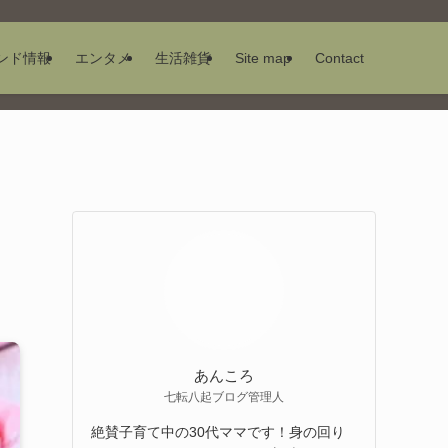
ンド情報
エンタメ
生活雑貨
Site map
Contact
あんころ
七転八起ブログ管理人
絶賛子育て中の30代ママです！身の回り