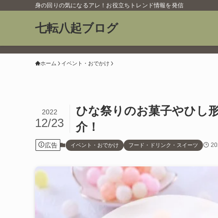
身の回りの気になるアレ！お役立ちトレンド情報を発信
七転八起ブログ
ホーム
イベント・おでかけ
ひな祭りのお菓子やひし
2022
12/23
介！
広告
2
イベント・おでかけ
フード・ドリンク・スイーツ