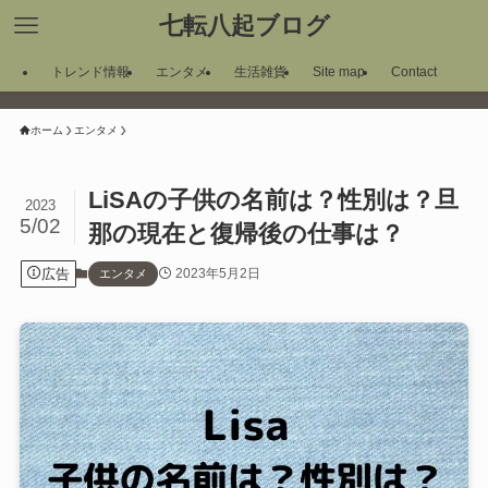
七転八起ブログ
トレンド情報
エンタメ
生活雑貨
Site map
Contact
ホーム
エンタメ
LiSAの子供の名前は？性別は？旦
2023
5/02
那の現在と復帰後の仕事は？
広告
2023年5月2日
エンタメ