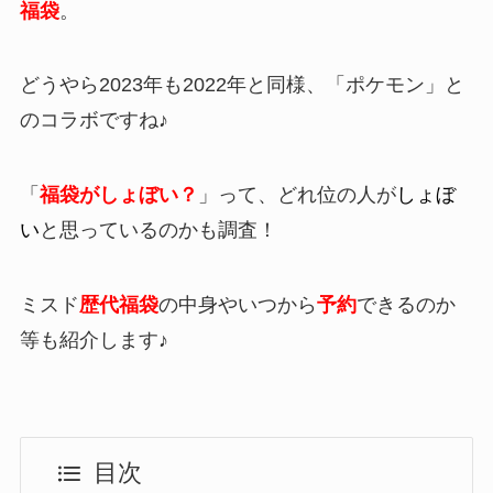
福袋
。
どうやら2023年も2022年と同様、「ポケモン」と
のコラボですね♪
「
福袋がしょぼい？
」って、どれ位の人が
しょぼ
い
と思っているのかも調査！
ミスド
歴代福袋
の中身やいつから
予約
できる
のか
等も紹介します♪
目次