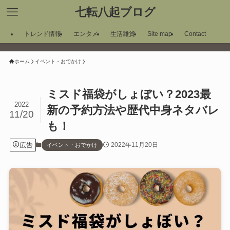
七転八起ブログ
トレンド情報
エンタメ
生活雑貨
Site map
Contact
ホーム
イベント・おでかけ
ミスド福袋がしょぼい？2023最
2022
新の予約方法や歴代中身ネタバレ
11/20
も！
広告
2022年11月20日
イベント・おでかけ