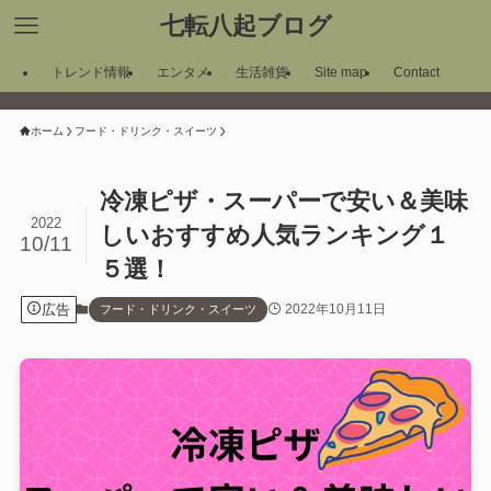
七転八起ブログ
トレンド情報
エンタメ
生活雑貨
Site map
Contact
ホーム
フード・ドリンク・スイーツ
冷凍ピザ・スーパーで安い＆美味
2022
しいおすすめ人気ランキング１
10/11
５選！
広告
2022年10月11日
フード・ドリンク・スイーツ