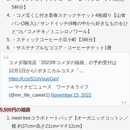
5杯分】
・コメ宝くじ付き新春スナックチケット4枚綴り【山食
パン(3枚入)／サンドイッチ(4種の中から好きなものをひ
とつ)／コメチキ／ミニシロノワール】
・スティックコーヒー小豆小町【3杯分】
・サステナブルなココア・コーヒーチケット1冊
コメダ珈琲店「2023年コメダの福袋」の予約受付は
12月1日から! ボタニカルコスメ「…
https://t.co/S1pVvuoGaV
— マイナビニュース ワーク＆ライフ
(@mn_life_career1)
November 15, 2022
5,500円の福袋
meet treeコラボトートバッグ【オーガニックコットン／
横 約37cm×高さ21cm×マチ12cm】