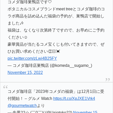
コメダ珈琲巣鴨店です🤍
ボタニカルコスメブランドmeet treeとコメダ珈琲のコ
ラボ商品を詰め込んだ福袋の予約が、巣鴨店で開始し
ました🎶
福袋は、なくなり次第終了ですので、お早めにご予約
ください☺️
豪華賞品が当たるコメ宝くじも付いてきますので、ぜ
ひお買い求めください👏🏻💓
pic.twitter.com/zLwi4B25FY
— コメダ珈琲店巣鴨店 (@komeda__sugamo_)
November 15, 2022
コメダ珈琲店「2023年コメダの福袋」は12月1日に受
付開始！ – グルメ Watch
https://t.co/XpJXE1Vrk4
@gourmetwatch
より
— 牛男22☆ (￣0￣)/ (@Usiotoko22)
November 15,