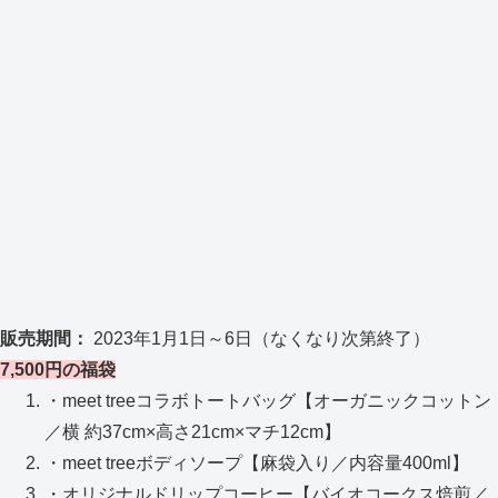
販売期間：
2023年1月1日～6日（なくなり次第終了）
7,500円の福袋
・meet treeコラボトートバッグ【オーガニックコットン
／横 約37cm×高さ21cm×マチ12cm】
・meet treeボディソープ【麻袋入り／内容量400ml】
・オリジナルドリップコーヒー【バイオコークス焙煎／