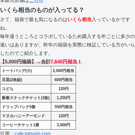
未販売店舗は
こちら
いくら相当のものが入ってる？
さて、福袋で最も気になるのは
いくら相当
入っているかです
ね。
毎年違うところとコラボしているため購入する年ごとに多少の
違いはありますが、昨年の福袋を実際に検証している方がいら
したのでご紹介します。
【5,000円福袋】→合計
7,640円相当
！
トートバッグ(小)
2,000円相当
豆皿(2枚組)
600円相当
コどら
120円
新春スナックチケット(3枚)
1,250円
ドリップパック5個
550円相当
マヌカハニーアーモンド
120円
コーヒーチケット1冊
3,000円
引用：
cafe-tatsujin.com