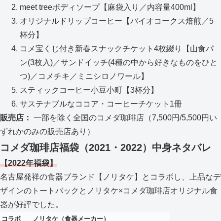
meet treeボディソープ【麻袋入り／内容量400ml】
オリジナルドリップコーヒー【バイオコークス焙煎／5
杯分】
コメ宝くじ付き新春スナックチケット4枚綴り【山食パ
ン(3枚入)／サンドイッチ(4種の中から好きなものをひと
つ)／コメチキ／ミニシロノワール】
スティックコーヒー小豆小町【3杯分】
サステナブルなココア・コーヒーチケット1冊
販売店：
一部を除く全国のコメダ珈琲店（7,500円/5,500円い
ずれかのみの販売店あり）
コメダ珈琲店福袋（2021・2022）中身ネタバレ
【2022年福袋】
名古屋発祥の食器ブランド【ノリタケ】とコラボし、上品なデ
ザインのトートバックとノリタケ×コメダ珈琲店オリジナル食
器が好評でした。
コラボ
ノリタケ（食器メーカー）