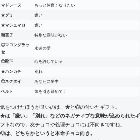
マドレーヌ
もっと仲良くなりたい
★グミ
嫌い
★マシュマロ
嫌い
和菓子
特別な意味がない
◎マロングラッ
永遠の愛
セ
◎靴下
心を許している
★ハンカチ
別れ
◎ネクタイ
あなたに夢中
ベルト
気を引き締めて！
気をつけたほうが良いのは、
★
と
◎
の付いたギフト。
★は「嫌い」「別れ」などのネガティブな意味が込められたギ
フト
なので、友チョコや義理チョコには不向きですね。
◎は、どちらかというと本命チョコ向き。