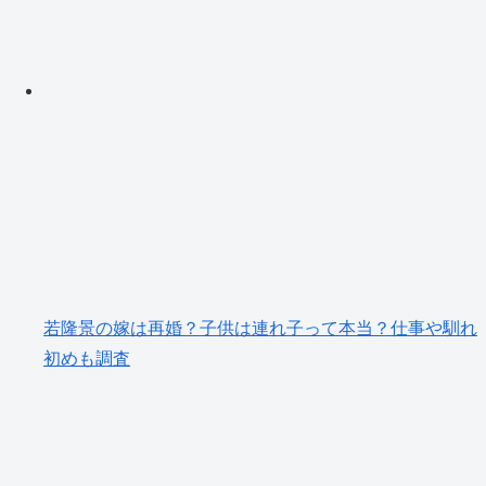
若隆景の嫁は再婚？子供は連れ子って本当？仕事や馴れ
初めも調査