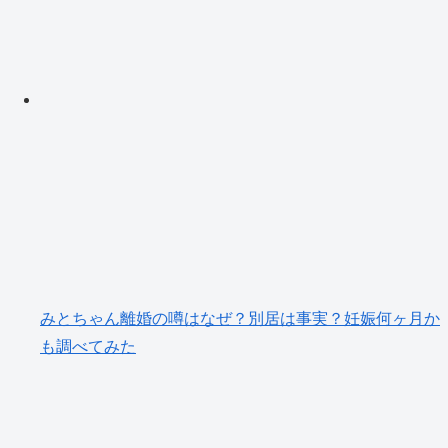
みとちゃん離婚の噂はなぜ？別居は事実？妊娠何ヶ月か
も調べてみた