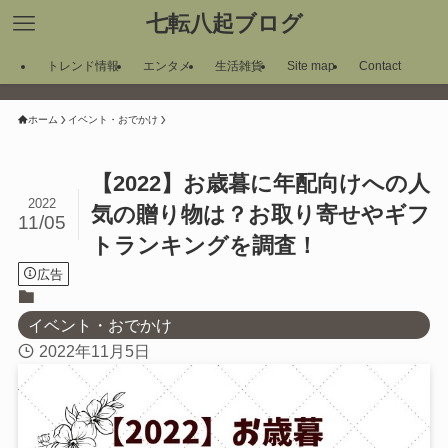
七転八起ブログ
トレンド情報
エンタメ
生活雑貨
Site map
Contact
ホーム
イベント・おでかけ
【2022】お歳暮に年配向けへの人
2022
気の贈り物は？お取り寄せやギフ
11/05
トランキングを調査！
広告
イベント・おでかけ
2022年11月5日