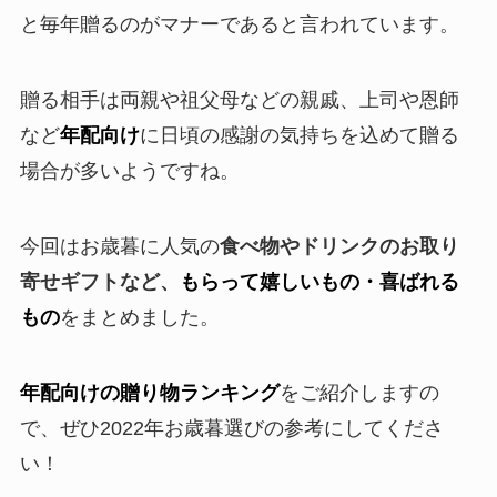
と毎年贈るのがマナーであると言われています。
贈る相手は両親や祖父母などの親戚、上司や恩師
など
年配向け
に日頃の感謝の気持ちを込めて贈る
場合が多いようですね。
今回はお歳暮に人気の
食べ物やドリンクのお取り
寄せギフト
など、
もらって嬉しいもの・喜ばれる
もの
をまとめました。
年配向けの贈り物ランキング
をご紹介しますの
で、ぜひ2022年お歳暮選びの参考にしてくださ
い！