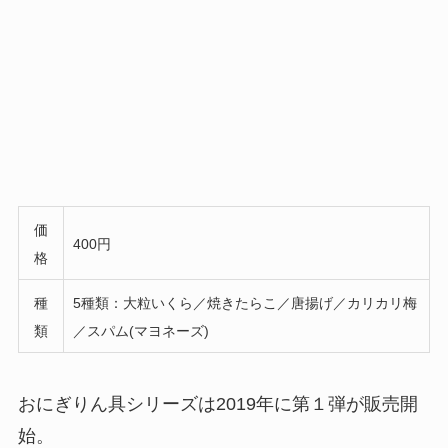
価
400円
格
種
5種類：大粒いくら／焼きたらこ／唐揚げ／カリカリ梅
類
／スパム(マヨネーズ)
おにぎりん具シリーズは2019年に第１弾が販売開
始。