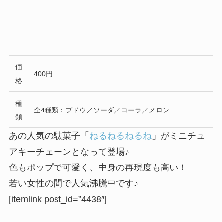
価
400円
格
種
全4種類：ブドウ／ソーダ／コーラ／メロン
類
あの人気の駄菓子「
ねるねるねるね
」がミニチュ
アキーチェーンとなって登場♪
色もポップで可愛く、中身の再現度も高い！
若い女性の間で人気沸騰中です♪
[itemlink post_id=”4438″]