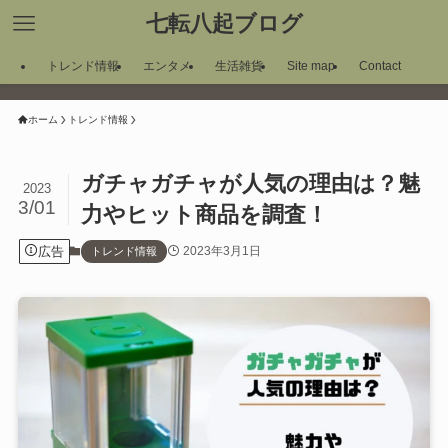
七転八起ブログ
トレンド情報
エンタメ
生活雑貨
Site map
Contact
ホーム
トレンド情報
ガチャガチャが人気の理由は？魅
2023
3/01
力やヒット商品を調査！
広告
2023年3月1日
トレンド情報