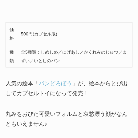
価
500円(カプセル版)
格
種
全5種類：しめしめ／にげあし／かくれみのじゅつ／ま
類
ずい／いとしのパン
人気の絵本「
パンどろぼう
」が、絵本からとび出
してカプセルトイになって発売！
丸みをおびた可愛いフォルムと哀愁漂う顔がなん
ともいえません♪