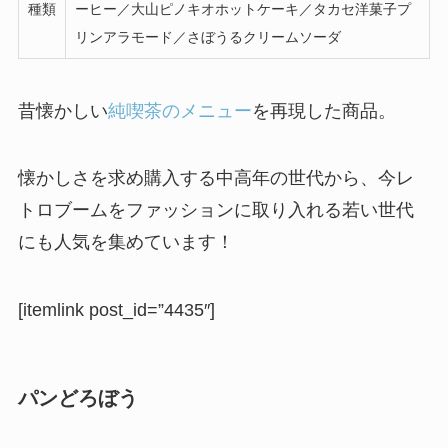
種類
ーヒー／大山ピノキオホットケーキ／タカセ洋菓子プ
リンアラモード／さぼうるクリームソーダ
昔懐かしい
純喫茶のメニュー
を再現した商品。
懐かしさを求め購入する中高年の世代から、今レ
トロブームをファッションに取り入れる若い世代
にも人気を集めています！
[itemlink post_id=”4435″]
パンどろぼう