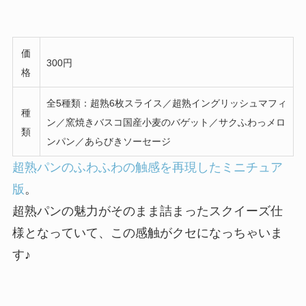
価
300円
格
全5種類：超熟6枚スライス／超熟イングリッシュマフィ
種
ン／窯焼きバスコ国産小麦のバゲット／サクふわっメロ
類
ンパン／あらびきソーセージ
超熟パンのふわふわの触感を再現したミニチュア
版
。
超熟パンの魅力がそのまま詰まったスクイーズ仕
様となっていて、この感触がクセになっちゃいま
す♪