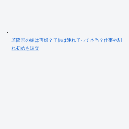
若隆景の嫁は再婚？子供は連れ子って本当？仕事や馴
れ初めも調査