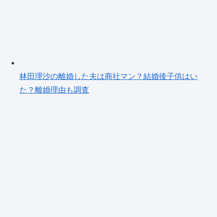
林田理沙の離婚した夫は商社マン？結婚後子供はい
た？離婚理由も調査