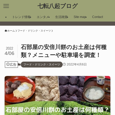
七転八起ブログ
トレンド情報
エンタメ
生活雑貨
Site map
Contact
ホーム
フード・ドリンク・スイーツ
石部屋の安倍川餅のお土産は何種
2022
4/06
類？メニューや駐車場を調査！
広告
2022年4月6日
フード・ドリンク・スイーツ