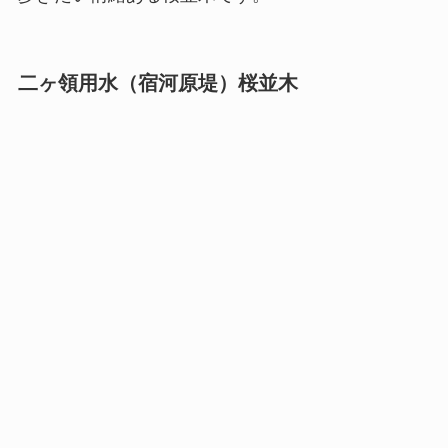
二ヶ領用水（宿河原堤）桜並木