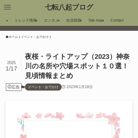
七転八起ブログ
トレンド情報
エンタメ
生活雑貨
Site map
Contact
ホーム
イベント・おでかけ
夜桜・ライトアップ（2023）神奈
2025
川の名所や穴場スポット１０選！
1/17
見頃情報まとめ
広告
2023年1月18日
イベント・おでかけ