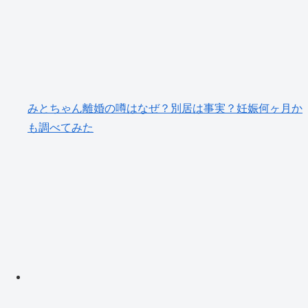
みとちゃん離婚の噂はなぜ？別居は事実？妊娠何ヶ月か
も調べてみた