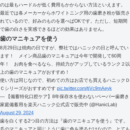
のは最もハードルが低く費用もかからない方法といえます。
最近では各メーカーからホワイトニング用の歯磨き粉が販売さ
れているので、好みのものを選べばOKです。ただし、短期間
で歯の白さを実感できるほどの効果はありません。
歯のマニキュアを使う
8月29日は焼肉の日ですが、弊社ではハニックの日と呼んでい
ます！ メイン商品歯のマニキュアは今年で開発して60周
年！ お肉を食べるなら、持続力がアップしているランク２以
上の歯のマニキュアがおすすめ！
使い方は同じなので、初めての方はお店でも買えるハニックＤ
Ｃシリーズがおすすめです
pic.twitter.com/tjVc9mAeyk
— 【備蓄特化口腔ケア】8年保存水を使わないペーパー歯磨き
家庭備蓄用を楽天ハニック公式店で販売中 (@HanicLab)
August 29, 2024
歯を白くする2つ目の方法は『歯のマニキュアを使う』です。
爪のマニキュアと同じように歯に色を塗るだけなので、とても