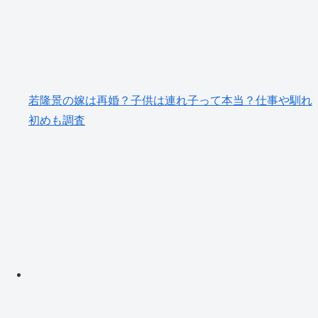
若隆景の嫁は再婚？子供は連れ子って本当？仕事や馴れ
初めも調査