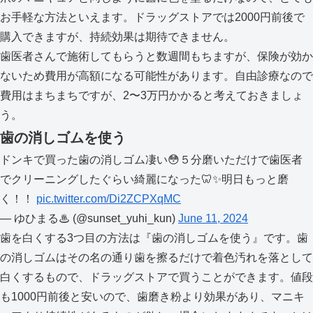
お手軽な方法といえます。ドラッグストアでは2000円前後で
購入できますが、持続効果は期待できません。
歯医者さんで施術してもらうと数週間もちますが、保険が効か
ないため費用が高額になる可能性があります。自由診療なので
費用はまちまちですが、2〜3万円かかると考えておきましょ
う。
歯の消しゴムを使う
ドンキで買った歯の消しゴム凄い😳５分磨いただけで歯医者
でクリーニングしたぐらい綺麗になった🦷✨明日もっと磨
く！！
pic.twitter.com/Di2ZCPXqMC
— ゆひまる♨ (@sunset_yuhi_kun)
June 11, 2024
歯を白くする3つ目の方法は『歯の消しゴムを使う』です。歯
の消しゴムはその名の通り歯を擦るだけで着色汚れを落として
白くするもので、ドラッグストアで買うことができます。値段
も1000円前後と安いので、歯磨き粉より効果があり、マニキ