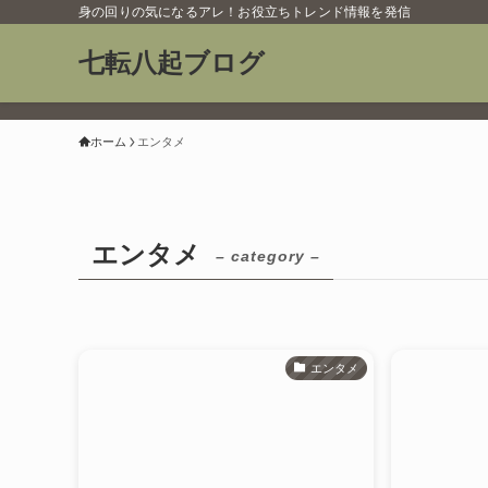
身の回りの気になるアレ！お役立ちトレンド情報を発信
七転八起ブログ
ホーム
エンタメ
エンタメ
– category –
エンタメ