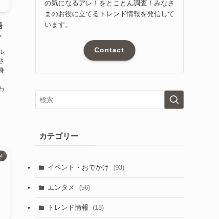
の気になるアレ！をとことん調査！みなさ
まのお役に立てるトレンド情報を発信して
います。
語
？
Contact
ル
さ
身
。
わ
カテゴリー
メ
イベント・おでかけ
(93)
エンタメ
(56)
トレンド情報
(18)