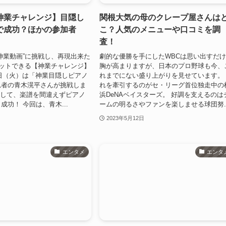
神業チャレンジ】目隠し
関根大気の母のクレープ屋さんは
で成功？ほかの参加者
こ？人気のメニューや口コミを調
査！
神業動画”に挑戦し、再現出来た
劇的な優勝を手にしたWBCは思い出すだ
ゲットできる【神業チャレンジ】
胸が高まりますが、日本のプロ野球も今、
23日（火）は「神業目隠しピアノ
れまでにない盛り上がりを見せています。
忍者の青木滉平さんが挑戦しま
れを牽引するのがセ・リーグ首位独走中の
をして、楽譜を間違えずピアノ
浜DeNAベイスターズ。 好調を支えるのは
成功！ 今回は、青木...
ームの明るさやファンを楽しませる球団努..
2023年5月12日
エンタメ
エンタ