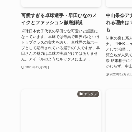
可愛すぎる卓球選手・早田ひなのメ
中山果奈ア
イクとファッション徹底解説
れる理由は
も
卓球日本女子代表の早田ひな可愛いと話題に
なっています。卓球では最高で世界7位という
NHKの癒し系
トップクラスの実力を誇り、卓球界の新ホー
ナ。『NHKニ
プとして期待されている選手の1人ですが、早
として活躍し
田さんの魅力は卓球の実績だけではありませ
顔立ちが人気
ん。アイドルのようなルックスにまぶ...
奈 結婚相手に
かわらず、中山
2023年12月29日
2023年12月28
エンタメ