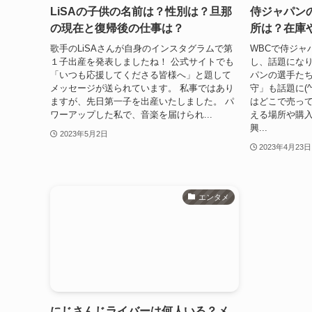
LiSAの子供の名前は？性別は？旦那
侍ジャパン
の現在と復帰後の仕事は？
所は？在庫
歌手のLiSAさんが自身のインスタグラムで第
WBCで侍ジャ
１子出産を発表しましたね！ 公式サイトでも
し、話題になり
「いつも応援してくださる皆様へ」と題して
パンの選手た
メッセージが送られています。 私事ではあり
守」も話題に(
ますが、先日第一子を出産いたしました。 パ
はどこで売っ
ワーアップした私で、音楽を届けられ...
える場所や購
興...
2023年5月2日
2023年4月23日
エンタメ
にじさんじライバーは何人いる？メ