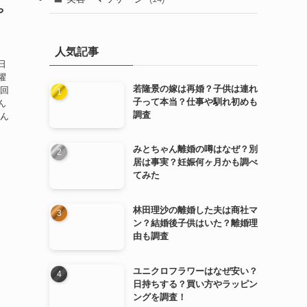
や
人気記事
日
擢
若隆景の嫁は再婚？子供は連れ
今回
子って本当？仕事や馴れ初めも
ん
調査
さん
みとちゃん離婚の噂はなぜ？別
居は事実？妊娠何ヶ月かも調べ
てみた
林田理沙の離婚した夫は商社マ
ン？結婚後子供はいた？離婚理
由も調査
ユニクロフラワーはなぜ安い？
日持ちする？買い方やラッピン
ングを調査！