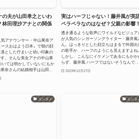
ナの夫が山田孝之といわ
実はハーフじゃない！藤井風が英
？林田理沙アナとの関係
ペラペラなのはなぜ？父親の影響
透き通るような歌声にワイルドなビジュア
が人気のシンガーソングライター・藤井風
人気アナウンサー・中山果奈ア
ん。はっきりとした顔立ちはまるで外国出
ュースおはよう日本』で朝の顔
の歌手か、ハーフのようにも見えますよね
、凛とした佇まいと幼い印象の
しかし、こんなにイケメンであるにもかか
です。そんな美女アナの中山果
らず、藤井風 ハーフではないそうなんで...
ついては明かしていないにもか
果奈さんの結婚相手は山田...
2023年12月27日
日
エンタメ
エンタ