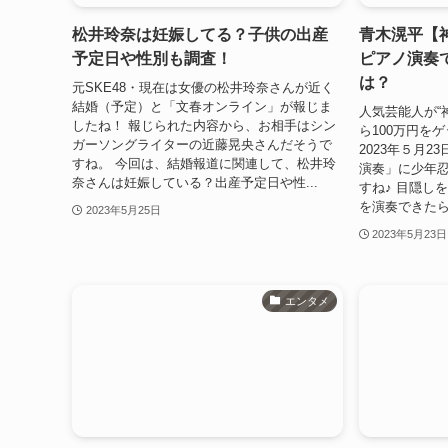
松井玲奈は妊娠してる？子供の出産
青木滉平【
予定日や性別も調査！
ピアノ演奏
は？
元SKE48・現在は女優の松井玲奈さんが近く
結婚（予定）と「文春オンライン」が報じま
人気芸能人が“
したね！ 報じられた内容から、お相手はシン
ら100万円を
ガーソングライターの近藤晃央さんだそうで
2023年５月
すね。 今回は、結婚報道に関連して、松井玲
演奏」に少年
奈さんは妊娠している？出産予定日や性...
すね♪ 目隠し
を演奏できたら
2023年5月25日
2023年5月23日
エンタメ