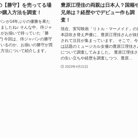
の【勝守】を売ってる場
豊原江理佳の両親は日本人？国籍
や購入方法を調査！
兄弟は？経歴やでデビュー作も調
査！
パンが14年ぶりの優勝を果た
ましたね♪ そんな中、侍ジャ
現在、実写映画「リトル・マーメイド」の
ちがお揃いで持っていた「勝
本語吹き替え声優に、豊原江理佳さんが抜
^^) 今回は、侍ジャパンの勝守
されて注目が集まっています。 そこで、
ているのか、お揃いの勝守が買
は話題のミュージカル女優の豊原江理佳さ
入方法について紹介します。
について調査してみました。 豊原江理佳
の生い立ちや経歴を調査しつつ、豊原...
2023年4月21日