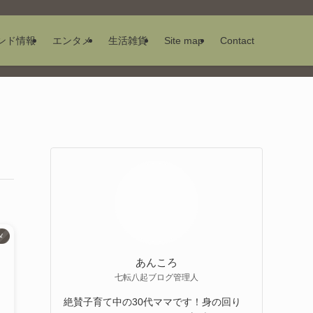
ンド情報
エンタメ
生活雑貨
Site map
Contact
メ
あんころ
七転八起ブログ管理人
絶賛子育て中の30代ママです！身の回り