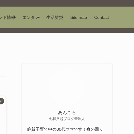
ンド情報
エンタメ
生活雑貨
Site map
Contact
メ
あんころ
七転八起ブログ管理人
絶賛子育て中の30代ママです！身の回り