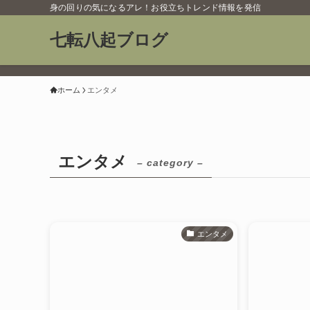
身の回りの気になるアレ！お役立ちトレンド情報を発信
七転八起ブログ
ホーム
エンタメ
エンタメ
– category –
エンタメ