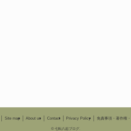
Site map
About us
Contact
Privacy Policy
免責事項・著作権・
©
七転八起ブログ.