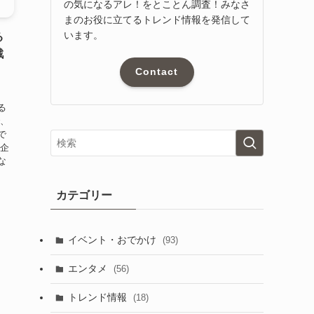
の気になるアレ！をとことん調査！みなさ
まのお役に立てるトレンド情報を発信して
います。
る
戦
Contact
る
で、
で
ン企
な
カテゴリー
イベント・おでかけ
(93)
エンタメ
(56)
トレンド情報
(18)