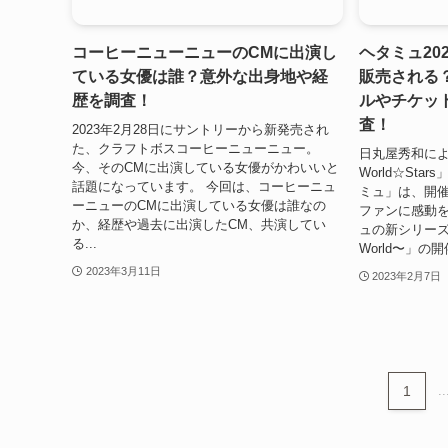
コーヒーニューニューのCMに出演し
ヘタミュ20
ている女優は誰？意外な出身地や経
販売される
歴を調査！
ルやチケッ
査！
2023年2月28日にサントリーから新発売され
た、クラフトボスコーヒーニューニュー。
日丸屋秀和に
今、そのCMに出演している女優がかわいいと
World☆St
話題になっています。 今回は、コーヒーニュ
ミュ」は、開
ーニューのCMに出演している女優は誰なの
ファンに感動を
か、経歴や過去に出演したCM、共演してい
ュの新シリーズ「ヘ
る...
World〜」の
2023年3月11日
2023年2月7日
1
..