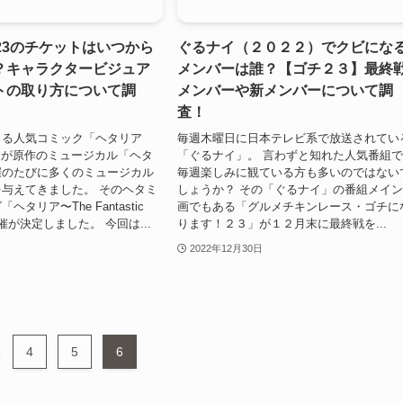
23のチケットはいつから
ぐるナイ（２０２２）でクビにな
？キャラクタービジュア
メンバーは誰？【ゴチ２３】最終
トの取り方について調
メンバーや新メンバーについて調
査！
よる人気コミック「ヘタリア
毎週木曜日に日本テレビ系で放送されてい
ars」が原作のミュージカル「ヘタ
「ぐるナイ」。 言わずと知れた人気番組
催のたびに多くのミュージカル
毎週楽しみに観ている方も多いのではない
与えてきました。 そのヘタミ
しょうか？ その「ぐるナイ」の番組メイ
タリア〜The Fantastic
画でもある「グルメチキンレース・ゴチに
開催が決定しました。 今回は...
ります！２３」が１２月末に最終戦を...
2022年12月30日
.
4
5
6