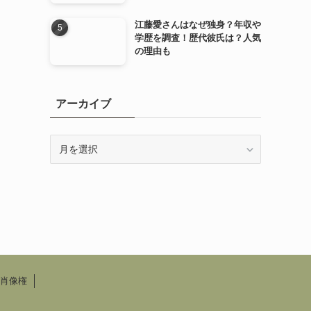
江藤愛さんはなぜ独身？年収や
学歴を調査！歴代彼氏は？人気
の理由も
アーカイブ
ア
ー
カ
イ
ブ
肖像権