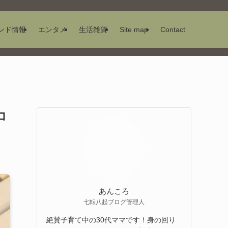
ンド情報
エンタメ
生活雑貨
Site map
Contact
コ
あんころ
七転八起ブログ管理人
絶賛子育て中の30代ママです！身の回り