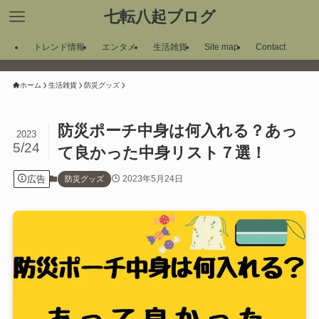
七転八起ブログ
トレンド情報
エンタメ
生活雑貨
Site map
Contact
ホーム
生活雑貨
防災グッズ
防災ポーチ中身は何入れる？あっ
2023
5/24
て良かった中身リスト７選！
広告
2023年5月24日
防災グッズ