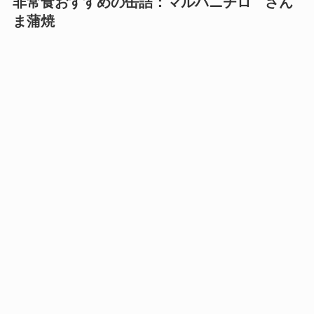
非常食おすすめの缶詰：
マルハニチロ
さん
ま蒲焼