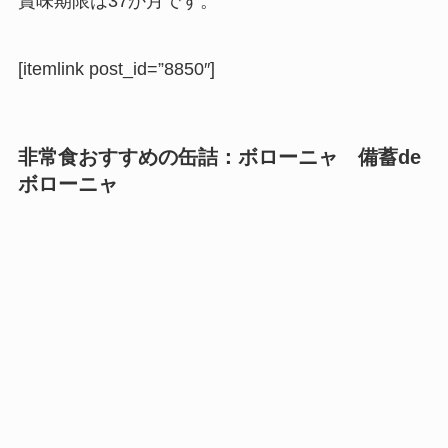
賞味期限は37か月
です。
[itemlink post_id=”8850″]
非常食おすすめの缶詰：
ボローニャ
備蓄
de
ボローニャ