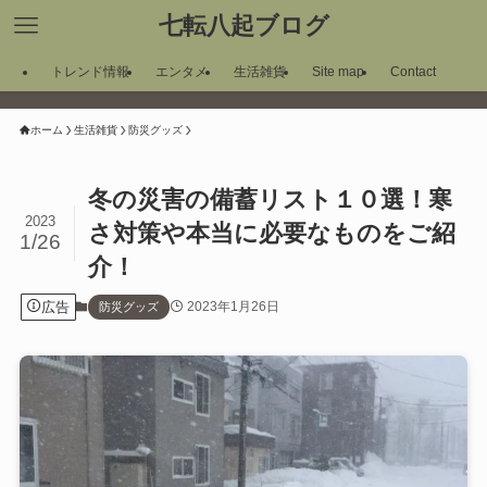
七転八起ブログ
トレンド情報
エンタメ
生活雑貨
Site map
Contact
ホーム
生活雑貨
防災グッズ
冬の災害の備蓄リスト１０選！寒
2023
さ対策や本当に必要なものをご紹
1/26
介！
広告
2023年1月26日
防災グッズ